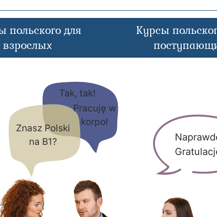
ы польского для
Курсы польског
взрослых
поступающ
Tak, tak!
Pracuję w
korpo!
Znasz Polski
Naprawd
na B1?
Gratulacj