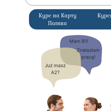
Курс на Карту
Курс
Поляка
Mam B1!
Znałazłam
pracę!
Już masz
A2?