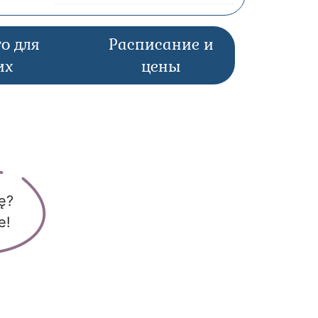
о для
Расписание и
их
цены
ę?
e!