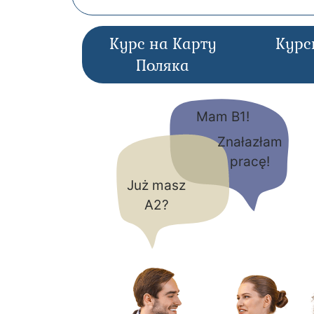
Курс на Карту
Курс
Поляка
Mam B1!
Znałazłam
pracę!
Już masz
A2?