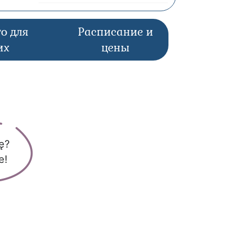
о для
Расписание и
их
цены
ę?
e!