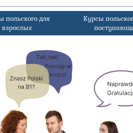
ы польского для
Курсы польског
взрослых
поступающ
Tak, tak!
Pracuję w
korpo!
Znasz Polski
Naprawd
na B1?
Gratulacj