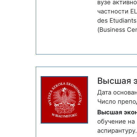
вузе активно
частности ELS
des Etudiant
(Business Ce
Высшая э
Дата основан
Число препо
Высшая экон
обучение на
аспирантуру