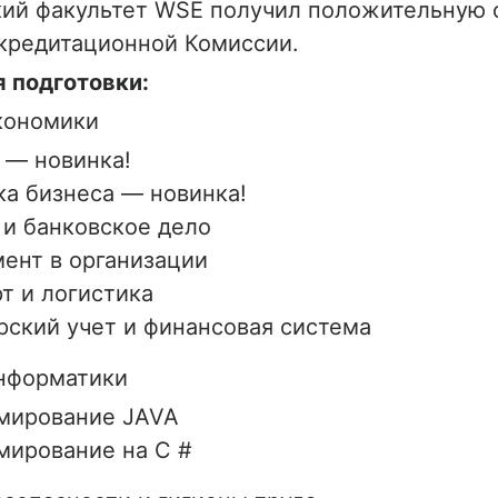
ий факультет WSE получил положительную о
кредитационной Комиссии.
 подготовки:
кономики
 — новинка!
а бизнеса — новинка!
и банковское дело
ент в организации
т и логистика
рский учет и финансовая система
нформатики
мирование JAVA
мирование на C #