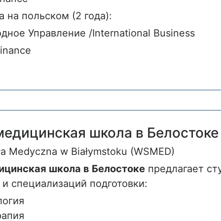
 на польском (2 года):
ное Управление /International Business
inance
едицинская школа в Белостоке
ła Medyczna w Białymstoku (WSMED)
цинская школа в Белостоке
предлагает ст
 и специализаций подготовки:
логия
рапия