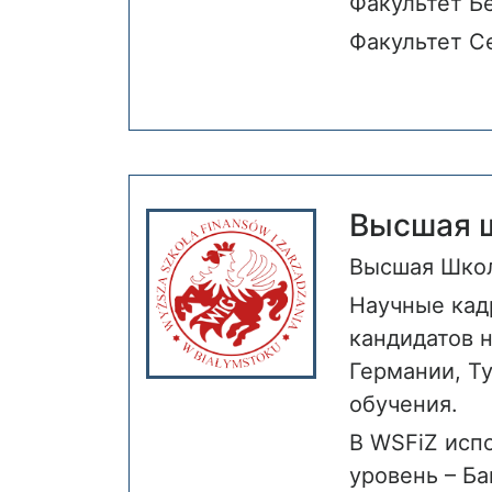
Факультет Б
Факультет Cе
Высшая ш
Высшая Школ
Научные кад
кандидатов 
Германии, Т
обучения.
В WSFiZ исп
уровень – Ба