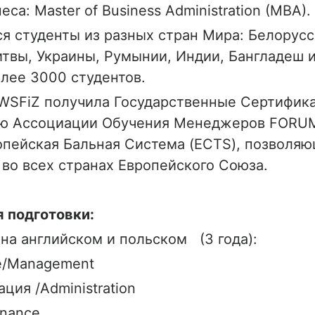
еса: Master of Business Administration (MBA).
я студенты из разных стран Мира: Белорусс
итвы, Украины, Румынии, Индии, Бангладеш 
олее 3000 студентов.
 WSFiZ получила Государственные Сертифика
ю Ассоциации Обучения Менеджеров FORUM
опейская Бальная Система (ECTS), позволя
 во всех странах Европейского Союза.
 подготовки:
на английском и польском (3 года):
е/Management
ция /Administration
inance