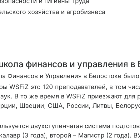
езопасности и гигиены труда
льского хозяйства и агробизнеса
кола финансов и управления в 
а Финансов и Управления в Белостоке было 
ры WSFiZ это 120 преподавателей, в том чис
наук. В то же время в WSFiZ приезжают для 
урции, Швеции, США, России, Литвы, Белору
ользуется двухступенчатая система подгото
калавр (3 года), второй – Магистр (2 года). 