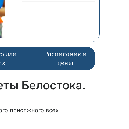
о для
Расписание и
их
цены
еты Белостока.
ого присяжного всех