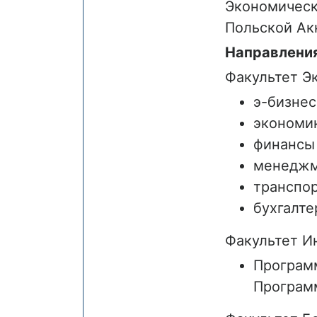
Экономическ
Польской Ак
Направления
Факультет Э
э-бизнес
экономик
финансы 
менеджм
транспор
бухгалте
Факультет И
Програм
Програм