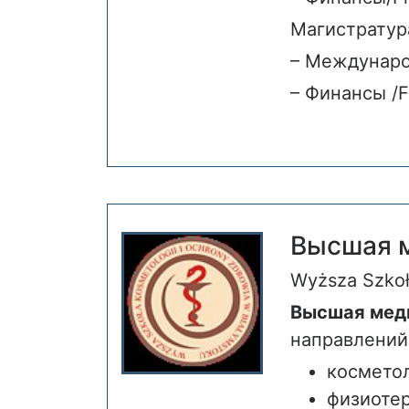
Магистратура
– Международ
– Финансы /F
Высшая м
Wyższa Szko
Высшая меди
направлений
космето
физиоте