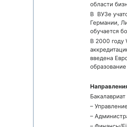
области бизн
В ВУЗе учатс
Германии, Л
обучается б
В 2000 году
аккредитаци
введена Евр
образование
Направления
Бакалавриат 
– Управлени
– Администра
– Финансы/F